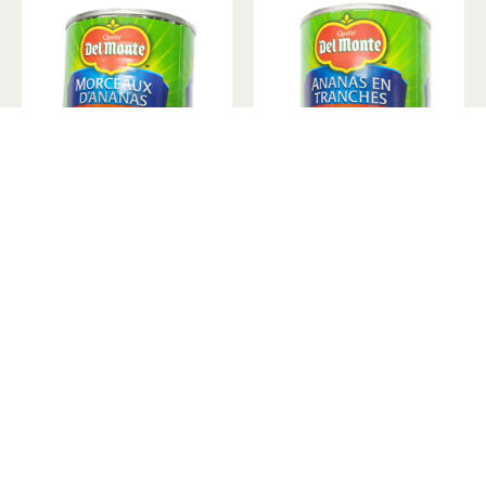
DelMonte Pineapple Pieces / 菠萝丁罐头 - 398ml
DelMonte Pineapple Slices / 菠萝片罐头 - 398ml