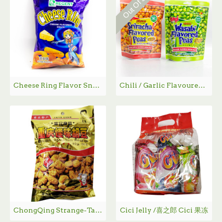
Out Of Stock
Cheese Ring Flavor Snack / 奶酪圈 60g
Chili / Garlic Flavoured Green Peas / 日本蒜味/辣味豌豆- 120 g
ChongQing Strange-Taste Horsebeans / 重庆怪味胡豆 - 200 g
Cici Jelly /喜之郎 Cici 果冻