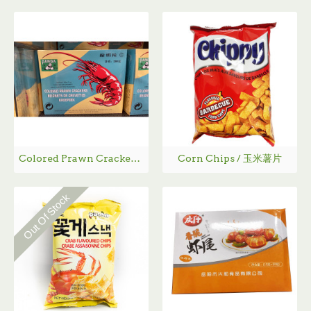
Colored Prawn Cracker / 龙虾片- 200g
Corn Chips / 玉米薯片
Out Of Stock