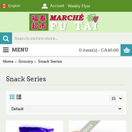
Account
English
Weekly Flyer
MENU
0 item(s) - CA$0.00
Home
Grocery
Snack Series
Snack Series